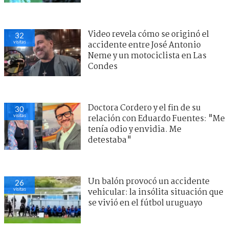
Video revela cómo se originó el
32
visitas
accidente entre José Antonio
Neme y un motociclista en Las
Condes
Doctora Cordero y el fin de su
30
visitas
relación con Eduardo Fuentes: "Me
tenía odio y envidia. Me
detestaba"
Un balón provocó un accidente
26
visitas
vehicular: la insólita situación que
se vivió en el fútbol uruguayo