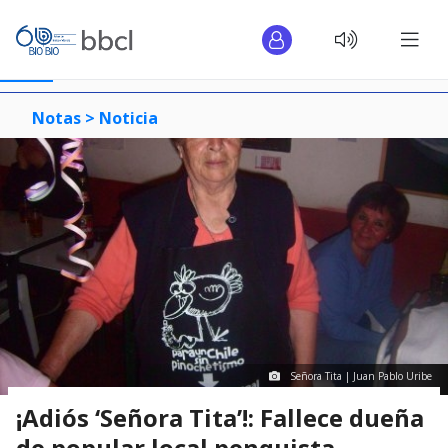
Notas >
Noticia
Señora Tita | Juan Pablo Uribe
¡Adiós ‘Señora Tita’!: Fallece dueña
de popular local penquista