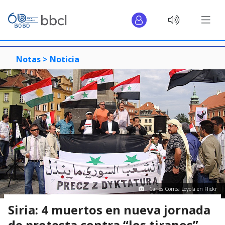
Notas >
Noticia
Carlos Correa Loyola en Flickr
Siria: 4 muertos en nueva jornada
de protesta contra “los tiranos”