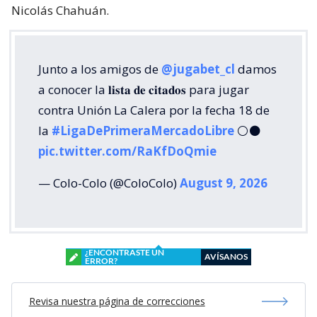
Nicolás Chahuán.
Junto a los amigos de
@jugabet_cl
damos
a conocer la 𝐥𝐢𝐬𝐭𝐚 𝐝𝐞 𝐜𝐢𝐭𝐚𝐝𝐨𝐬 para jugar
contra Unión La Calera por la fecha 18 de
la
#LigaDePrimeraMercadoLibre
⚪⚫
pic.twitter.com/RaKfDoQmie
— Colo-Colo (@ColoColo)
August 9, 2026
¿ENCONTRASTE UN
AVÍSANOS
ERROR?
Revisa nuestra página de correcciones