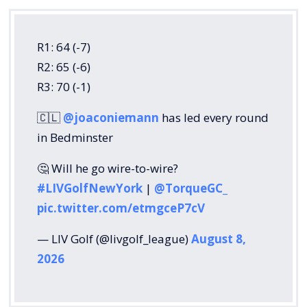
R1: 64 (-7)
R2: 65 (-6)
R3: 70 (-1)
🇨🇱
@joaconiemann
has led every round
in Bedminster
🤔 Will he go wire-to-wire?
#LIVGolfNewYork
|
@TorqueGC_
pic.twitter.com/etmgceP7cV
— LIV Golf (@livgolf_league)
August 8,
2026