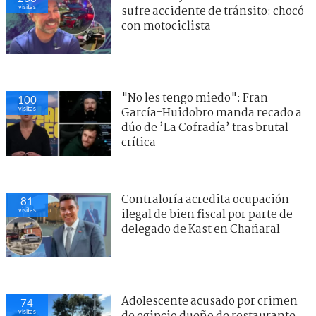
visitas
sufre accidente de tránsito: chocó
con motociclista
"No les tengo miedo": Fran
100
visitas
García-Huidobro manda recado a
dúo de ’La Cofradía’ tras brutal
crítica
Contraloría acredita ocupación
81
visitas
ilegal de bien fiscal por parte de
delegado de Kast en Chañaral
Adolescente acusado por crimen
74
visitas