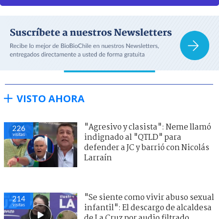
VISTO AHORA
"Agresivo y clasista": Neme llamó
226
visitas
indignado al "QTLD" para
defender a JC y barrió con Nicolás
Larraín
"Se siente como vivir abuso sexual
214
visitas
infantil": El descargo de alcaldesa
de La Cruz por audio filtrado