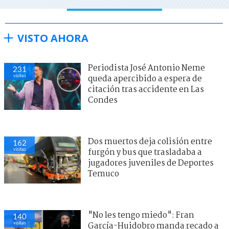
VISTO AHORA
Periodista José Antonio Neme
231
visitas
queda apercibido a espera de
citación tras accidente en Las
Condes
Dos muertos deja colisión entre
162
visitas
furgón y bus que trasladaba a
jugadores juveniles de Deportes
Temuco
"No les tengo miedo": Fran
140
visitas
García-Huidobro manda recado a