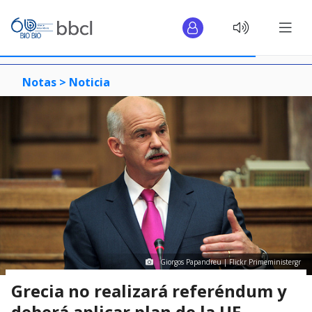
Notas >
Noticia
Giorgos Papandreu | Flickr Primeministergr
Grecia no realizará referéndum y
deberá aplicar plan de la UE