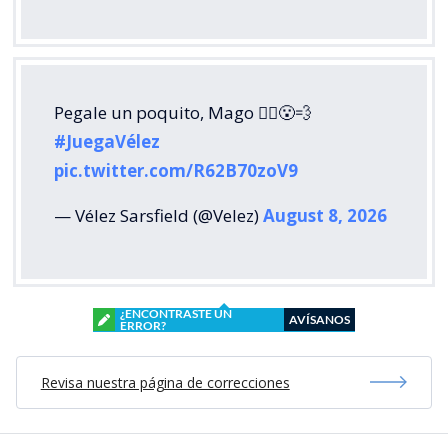
Pegale un poquito, Mago 🧙‍♂️😮‍💨
#JuegaVélez
pic.twitter.com/R62B70zoV9
— Vélez Sarsfield (@Velez)
August 8, 2026
¿ENCONTRASTE UN
AVÍSANOS
ERROR?
Revisa nuestra página de correcciones