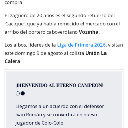
compra
.
El zaguero de 20 años es el segundo refuerzo del
‘Cacique’, que ya había remecido el mercado con el
arribo del portero caboverdiano
Vozinha
.
Los albos, líderes de la
Liga de Primera 2026
, visitan
este domingo 9 de agosto al colista
Unión La
Calera
.
¡𝐁𝐈𝐄𝐍𝐕𝐄𝐍𝐈𝐃𝐎 𝐀𝐋 𝐄𝐓𝐄𝐑𝐍𝐎 𝐂𝐀𝐌𝐏𝐄𝐎́𝐍!
⚪⚫
Llegamos a un acuerdo con el defensor
Ivan Román y se convertirá en nuevo
jugador de Colo-Colo.