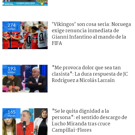
’Vikingos’ son cosa seria: Noruega
274
visitas
exige renuncia inmediata de
Gianni Infantino al mando de la
FIFA
"Me provoca dolor que sea tan
193
visitas
clasista": La dura respuesta de JC
Rodríguez a Nicolás Larraín
"Se le quita dignidad a la
165
visitas
persona": el sentido descargo de
Lucho Miranda tras cruce
Campillai-Flores