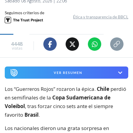
Sábado 08 Agosto, 2026 | 22:06
Seguimos criterios de
Ética y transparencia de BBCL
4448
visitas
VER RESUMEN
Los “Guerreros Rojos” rozaron la épica.
Chile
perdió
en semifinales de la
Copa Sudamericana de
Voleibol
, tras forzar cinco sets ante el siempre
favorito
Brasil
.
Los nacionales dieron una grata sorpresa en