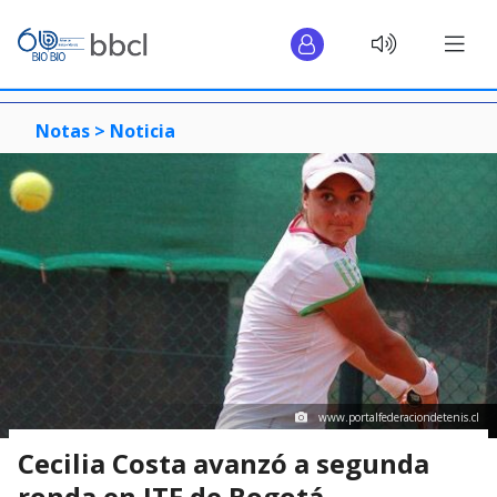
Notas >
Noticia
www.portalfederaciondetenis.cl
Cecilia Costa avanzó a segunda
ronda en ITF de Bogotá