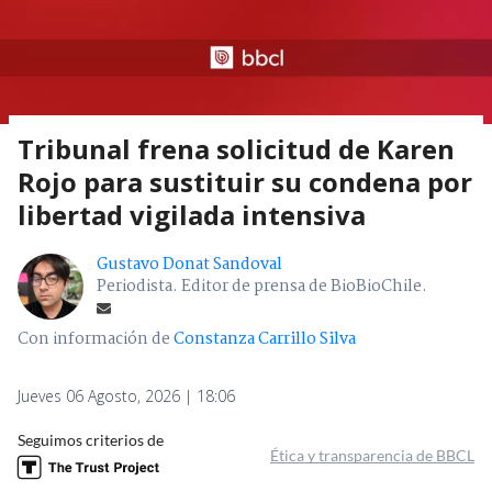
Tribunal frena solicitud de Karen
Rojo para sustituir su condena por
libertad vigilada intensiva
Gustavo Donat Sandoval
Periodista. Editor de prensa de BioBioChile.
Con información de
Constanza Carrillo Silva
Jueves 06 Agosto, 2026 | 18:06
Seguimos criterios de
Ética y transparencia de BBCL