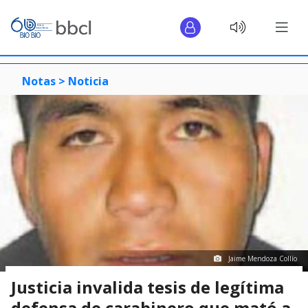
Notas >
Noticia
Jaime Mendoza Collío
Justicia invalida tesis de legítima
defensa de carabinero que mató a