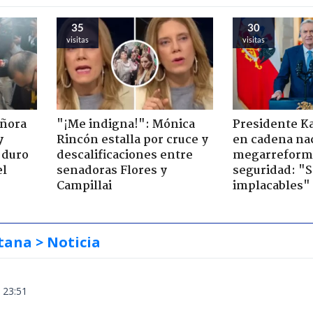
35
30
visitas
visitas
eñora
"¡Me indigna!": Mónica
Presidente K
y
Rincón estalla por cruce y
en cadena nac
 duro
descalificaciones entre
megarreform
el
senadoras Flores y
seguridad: "
Campillai
implacables"
tana
> Noticia
 23:51