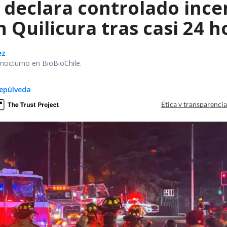
declara controlado ince
 Quilicura tras casi 24 
ez
r nocturno en BioBioChile.
epúlveda
Ética y transparenci