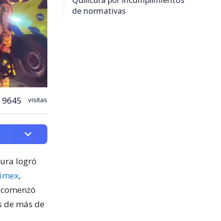
de normativas
9645
visitas
cura logró
nimex
,
o comenzó
os de más de