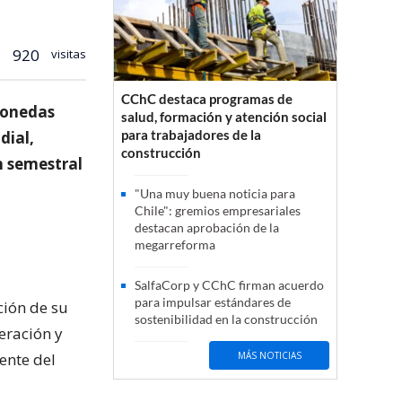
920
visitas
CChC destaca programas de
 monedas
salud, formación y atención social
para trabajadores de la
dial,
construcción
n semestral
"Una muy buena noticia para
Chile": gremios empresariales
destacan aprobación de la
megarreforma
SalfaCorp y CChC firman acuerdo
para impulsar estándares de
ción de su
sostenibilidad en la construcción
eración y
ente del
MÁS NOTICIAS