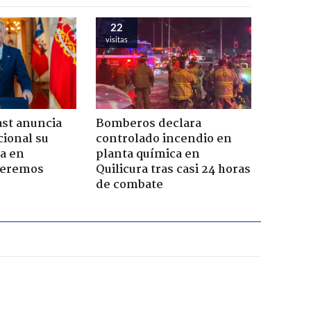
22
visitas
ast anuncia
Bomberos declara
ional su
controlado incendio en
a en
planta química en
Seremos
Quilicura tras casi 24 horas
de combate