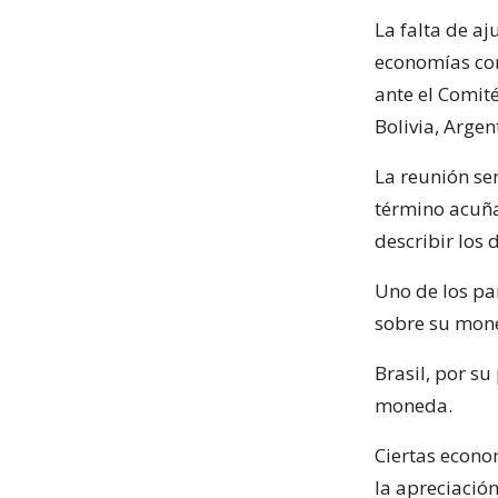
La falta de a
economías con
ante el Comité
Bolivia, Arge
La reunión se
término acuña
describir los 
Uno de los paí
sobre su mone
Brasil, por su
moneda.
Ciertas econo
la apreciación