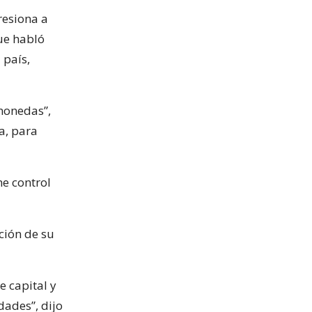
resiona a
ue habló
 país,
 monedas”,
a, para
me control
ción de su
 capital y
dades”, dijo