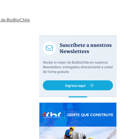
a de BioBioChile