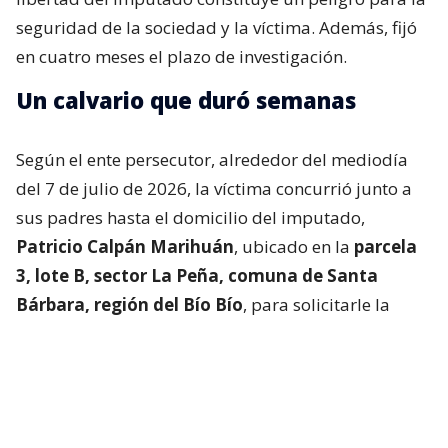
seguridad de la sociedad y la víctima. Además, fijó
en cuatro meses el plazo de investigación.
Un calvario que duró semanas
Según el ente persecutor, alrededor del mediodía
del 7 de julio de 2026, la víctima concurrió junto a
sus padres hasta el domicilio del imputado,
Patricio Calpán Marihuán
, ubicado en la
parcela
3, lote B, sector La Peña, comuna de Santa
Bárbara, región del Bío Bío
, para solicitarle la
devolución de una motosierra que le habían
prestado.
El imputado aceptó entregar la especie,
bajo la
condición de que la víctima se quedara a