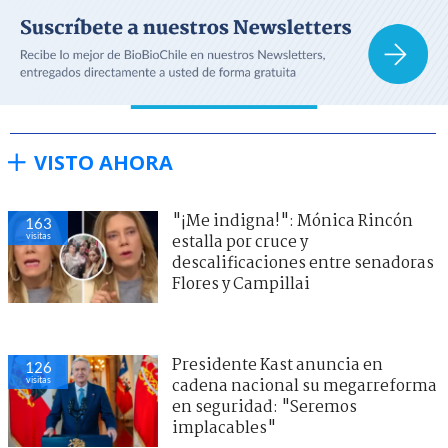
VISTO AHORA
"¡Me indigna!": Mónica Rincón
163
visitas
estalla por cruce y
descalificaciones entre senadoras
Flores y Campillai
Presidente Kast anuncia en
126
visitas
cadena nacional su megarreforma
en seguridad: "Seremos
implacables"