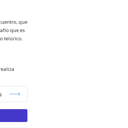
ncuentro, que
afío que es
o telúrico.
realiza
s