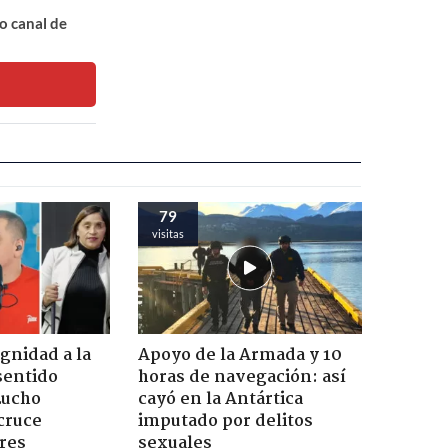
o canal de
79
visitas
ignidad a la
Apoyo de la Armada y 10
sentido
horas de navegación: así
Lucho
cayó en la Antártica
cruce
imputado por delitos
res
sexuales