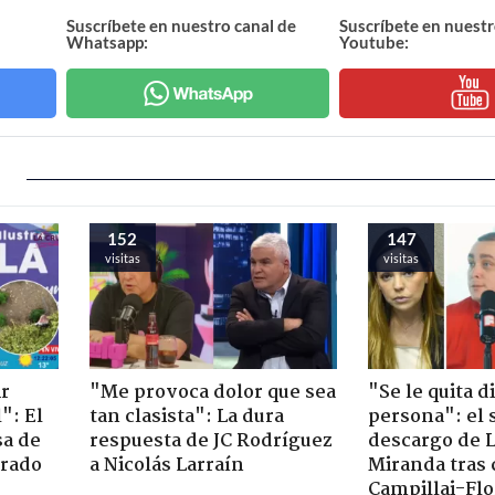
Suscríbete en nuestro canal de
Suscríbete en nuestr
Whatsapp:
Youtube:
152
147
visitas
visitas
ir
"Me provoca dolor que sea
"Se le quita d
": El
tan clasista": La dura
persona": el 
sa de
respuesta de JC Rodríguez
descargo de 
trado
a Nicolás Larraín
Miranda tras 
Campillai-Flo