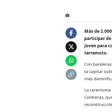
Más de 2.000 
participar de
Joven para c
terremoto.
Con banderas d
la capital sub
más damnifica
La ceremonia e
Contreras, qu
reconstrucción