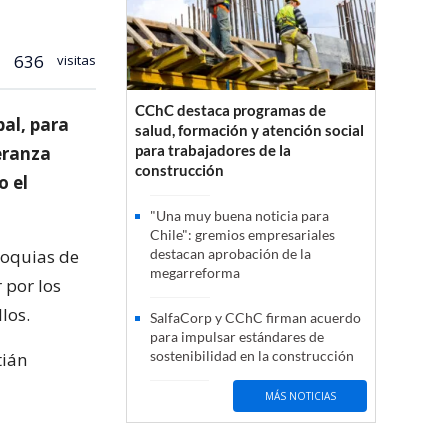
636
visitas
CChC destaca programas de
bal, para
salud, formación y atención social
para trabajadores de la
peranza
construcción
o el
"Una muy buena noticia para
Chile": gremios empresariales
rroquias de
destacan aprobación de la
megarreforma
 por los
los.
SalfaCorp y CChC firman acuerdo
para impulsar estándares de
sostenibilidad en la construcción
tián
MÁS NOTICIAS