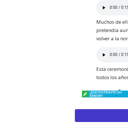
Muchos de ello
pretendía aun
volver a la no
Esta ceremonia
todos los años
¿ENCONTRASTE UN
ERROR?