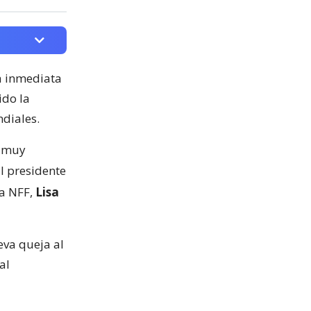
ia inmediata
ido la
ndiales.
á muy
l presidente
la NFF,
Lisa
eva queja al
al