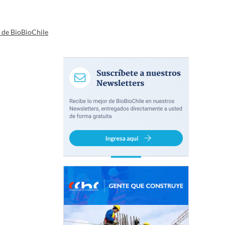
a de BioBioChile