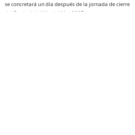
se concretará un día después de la jornada de cierre
del Festival de Viña del Mar 2027.
Ver esta publicación en Instagram