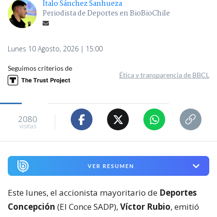
Ítalo Sánchez Sanhueza
Periodista de Deportes en BioBioChile
Lunes 10 Agosto, 2026 | 15:00
Seguimos criterios de
Ética y transparencia de BBCL
2080
visitas
VER RESUMEN
Este lunes, el accionista mayoritario de
Deportes
Concepción
(El Conce SADP),
Víctor Rubio
, emitió