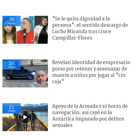
"Se le quita dignidad a la
30
visitas
persona": el sentido descargo de
Lucho Miranda tras cruce
Campillai-Flores
Revelan identidad de empresario
26
visitas
preso por retener y amenazar de
muerte a niños por jugar al "rin
raja"
Apoyo de la Armada y 10 horas de
21
visitas
navegación: así cayó en la
Antártica imputado por delitos
sexuales