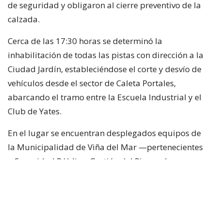
de seguridad y obligaron al cierre preventivo de la
calzada.
Cerca de las 17:30 horas se determinó la
inhabilitación de todas las pistas con dirección a la
Ciudad Jardín, estableciéndose el corte y desvío de
vehículos desde el sector de Caleta Portales,
abarcando el tramo entre la Escuela Industrial y el
Club de Yates.
En el lugar se encuentran desplegados equipos de
la Municipalidad de Viña del Mar —pertenecientes
a Seguridad Pública, Gestión del Riesgo de
Desastres y Operaciones—, quienes trabajan en el
despeje y aseguramiento de la vía con apoyo de
cuatro camiones tolva, un cargador frontal y una