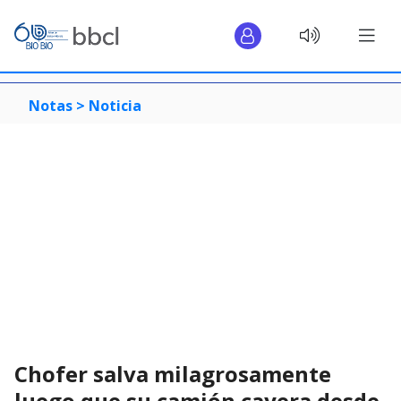
Notas >
Noticia
Chofer salva milagrosamente
luego que su camión cayera desde