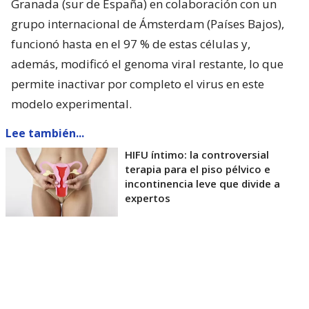
Granada (sur de España) en colaboración con un
grupo internacional de Ámsterdam (Países Bajos),
funcionó hasta en el 97 % de estas células y,
además, modificó el genoma viral restante, lo que
permite inactivar por completo el virus en este
modelo experimental.
Lee también...
HIFU íntimo: la controversial
terapia para el piso pélvico e
incontinencia leve que divide a
expertos
Según detalló este domingo en un comunicado la
consejería de Universidad del Gobierno regional de
Andalucía (donde se ubica Granada), los