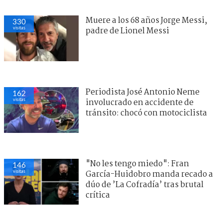
Muere a los 68 años Jorge Messi,
330
visitas
padre de Lionel Messi
Periodista José Antonio Neme
162
visitas
involucrado en accidente de
tránsito: chocó con motociclista
"No les tengo miedo": Fran
146
visitas
García-Huidobro manda recado a
dúo de ’La Cofradía’ tras brutal
crítica