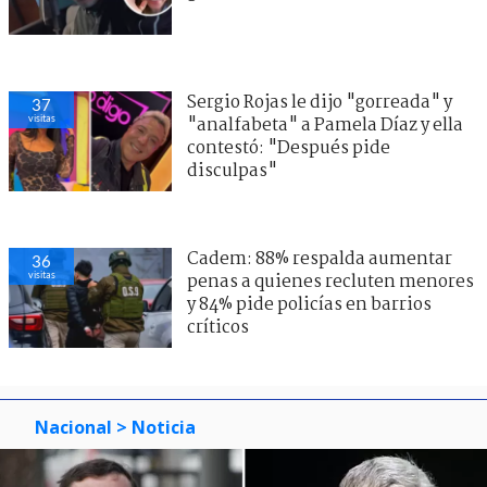
Sergio Rojas le dijo "gorreada" y
37
visitas
"analfabeta" a Pamela Díaz y ella
contestó: "Después pide
disculpas"
Cadem: 88% respalda aumentar
36
visitas
penas a quienes recluten menores
y 84% pide policías en barrios
críticos
Nacional
> Noticia