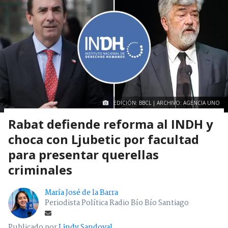
EDICIÓN: BBCL | ARCHIVO: AGENCIA UNO
Rabat defiende reforma al INDH y
choca con Ljubetic por facultad
para presentar querellas
criminales
María José de la Barra
Periodista Política Radio Bío Bío Santiago
Publicado por
Lindy Sandoval