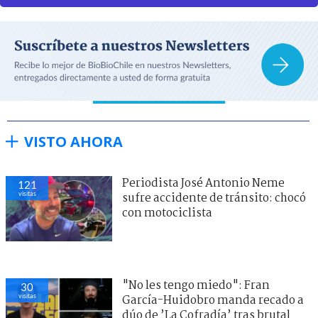
VISTO AHORA
Periodista José Antonio Neme
121
visitas
sufre accidente de tránsito: chocó
con motociclista
"No les tengo miedo": Fran
30
visitas
García-Huidobro manda recado a
dúo de ’La Cofradía’ tras brutal