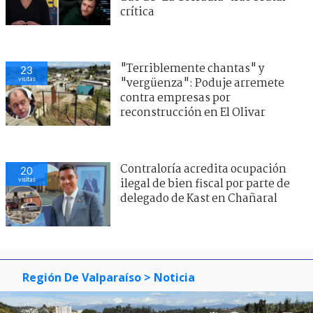
crítica
"Terriblemente chantas" y
23
visitas
"vergüenza": Poduje arremete
contra empresas por
reconstrucción en El Olivar
Contraloría acredita ocupación
20
visitas
ilegal de bien fiscal por parte de
delegado de Kast en Chañaral
Región De Valparaíso
> Noticia