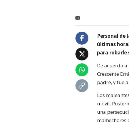
Personal de 
últimas horas
para robarle
De acuerdo a 
Crescente Err
padre, y fue 
Los maleantes 
móvil. Poster
una persecuci
malhechores c