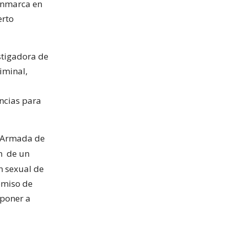
 enmarca en
erto
stigadora de
iminal,
encias para
la Armada de
ón
de un
n sexual de
omiso de
 poner a