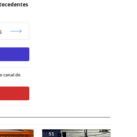
ntecedentes
s
o canal de
51