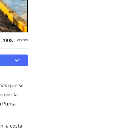
2008
visitas
ños que se
mover la
n Punta
n la costa