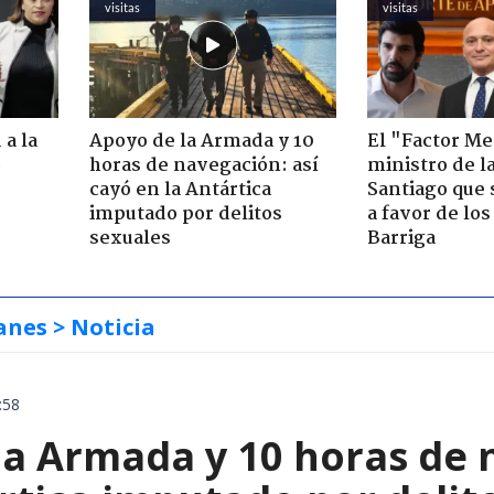
visitas
visitas
 a la
Apoyo de la Armada y 10
El "Factor Me
o
horas de navegación: así
ministro de l
cayó en la Antártica
Santiago que
imputado por delitos
a favor de lo
sexuales
Barriga
anes
> Noticia
:58
la Armada y 10 horas de 