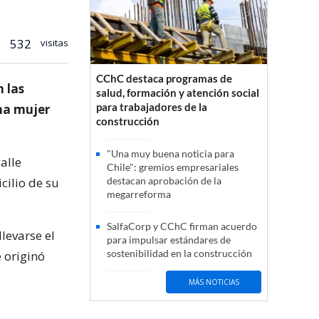
532
visitas
CChC destaca programas de
 las
salud, formación y atención social
para trabajadores de la
una mujer
construcción
"Una muy buena noticia para
alle
Chile": gremios empresariales
cilio de su
destacan aprobación de la
megarreforma
SalfaCorp y CChC firman acuerdo
levarse el
para impulsar estándares de
sostenibilidad en la construcción
 originó
MÁS NOTICIAS