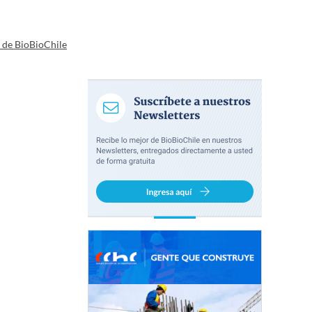
a de BioBioChile