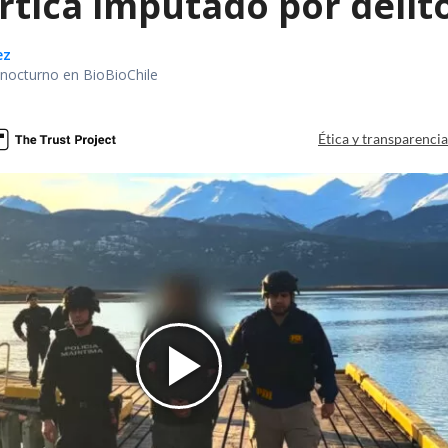
rtica imputado por delit
ez
r nocturno en BioBioChile
Ética y transparenci