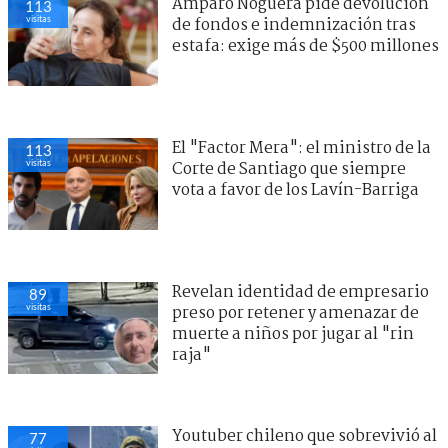
Amparo Noguera pide devolución
113
visitas
de fondos e indemnización tras
estafa: exige más de $500 millones
El "Factor Mera": el ministro de la
113
visitas
Corte de Santiago que siempre
vota a favor de los Lavín-Barriga
Revelan identidad de empresario
89
visitas
preso por retener y amenazar de
muerte a niños por jugar al "rin
raja"
Youtuber chileno que sobrevivió al
77