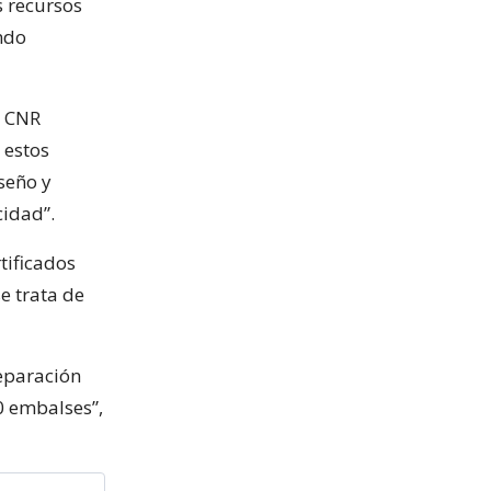
 recursos
ndo
a CNR
 estos
iseño y
idad”.
tificados
e trata de
eparación
0 embalses”,