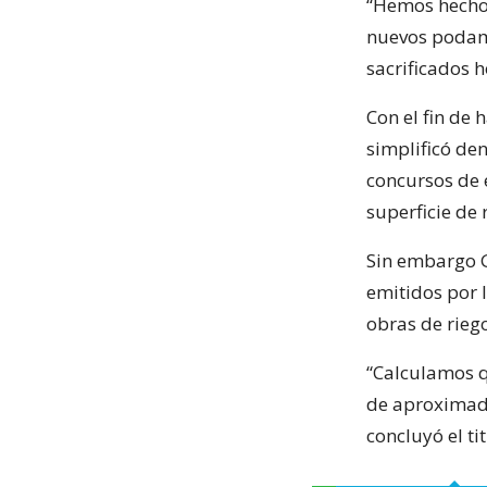
“Hemos hecho 
nuevos podamo
sacrificados h
Con el fin de 
simplificó den
concursos de e
superficie de
Sin embargo G
emitidos por 
obras de rieg
“Calculamos q
de aproximada
concluyó el ti