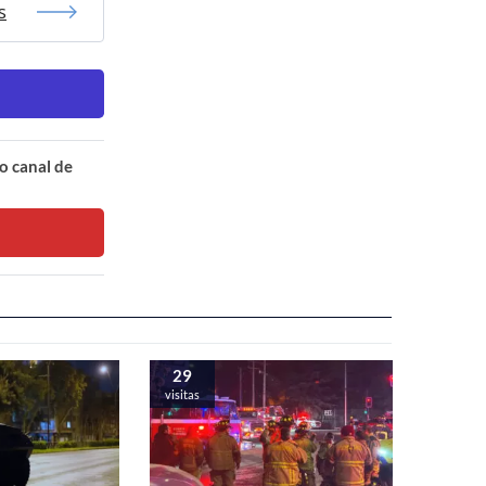
s
o canal de
29
visitas