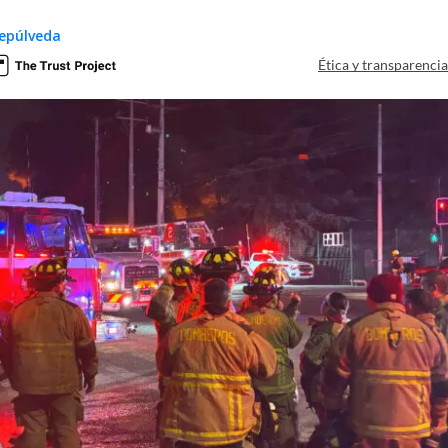
epúlveda
Ética y transparenci