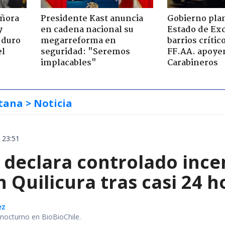
eñora
Presidente Kast anuncia
Gobierno plan
y
en cadena nacional su
Estado de Ex
 duro
megarreforma en
barrios críti
el
seguridad: "Seremos
FF.AA. apoye
implacables"
Carabineros
tana
> Noticia
 23:51
declara controlado ince
 Quilicura tras casi 24 
ez
r nocturno en BioBioChile.