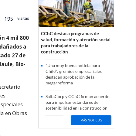
195
visitas
CChC destaca programas de
án 4 mil 800
salud, formación y atención social
para trabajadores de la
 dañados a
construcción
sado 27 de
aule, Bío-
"Una muy buena noticia para
Chile": gremios empresariales
destacan aprobación de la
megarreforma
ecretario
nes
SalfaCorp y CChC firman acuerdo
para impulsar estándares de
especiales
sostenibilidad en la construcción
ada en Obras
MÁS NOTICIAS
s