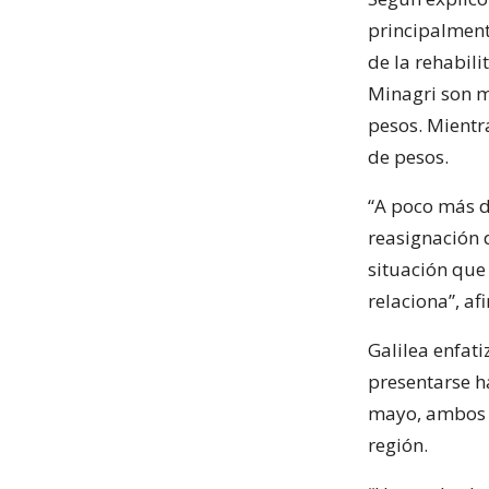
principalment
de la rehabili
Minagri son m
pesos. Mientr
de pesos.
“A poco más d
reasignación 
situación que 
relaciona”, af
Galilea enfat
presentarse ha
mayo, ambos e
región.