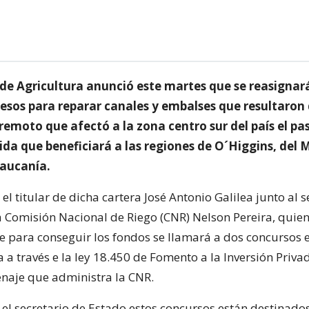
 de Agricultura anunció este martes que se reasignar
pesos para reparar canales y embalses que resultaron
remoto que afectó a la zona centro sur del país el pa
da que beneficiará a las regiones de O´Higgins, del M
raucanía.
 el titular de dicha cartera José Antonio Galilea junto al s
la Comisión Nacional de Riego (CNR) Nelson Pereira, quie
e para conseguir los fondos se llamará a dos concursos 
 a través e la ley 18.450 de Fomento a la Inversión Priv
enaje que administra la CNR.
 el secretario de Estado estos concursos están destinado