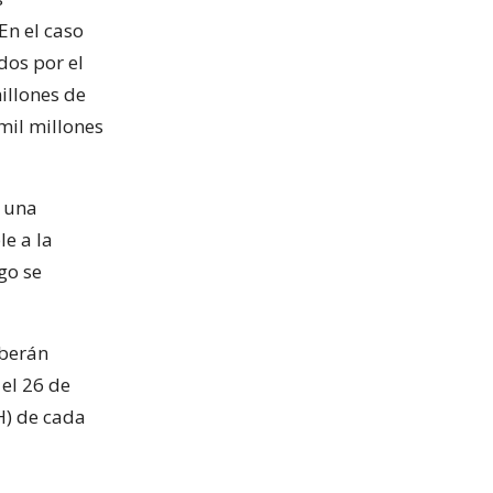
En el caso
dos por el
illones de
mil millones
s una
le a la
go se
eberán
 el 26 de
H) de cada