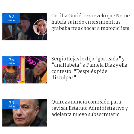
Cecilia Gutiérrez reveló que Neme
52
visitas
habría sufrido crisis mientras
grababa tras chocar a motociclista
Sergio Rojas le dijo "gorreada" y
35
visitas
"analfabeta" a Pamela Díaz y ella
contestó: "Después pide
disculpas"
Quiroz anuncia comisión para
33
visitas
revisar Estatuto Administrativo y
adelanta nuevo subsecretario