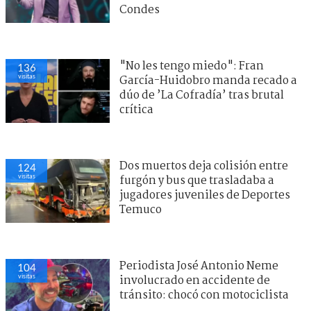
Condes
"No les tengo miedo": Fran
136
visitas
García-Huidobro manda recado a
dúo de ’La Cofradía’ tras brutal
crítica
Dos muertos deja colisión entre
124
visitas
furgón y bus que trasladaba a
jugadores juveniles de Deportes
Temuco
Periodista José Antonio Neme
104
visitas
involucrado en accidente de
tránsito: chocó con motociclista