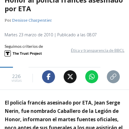
por ETA
Por
Denisse Charpentier
Martes 23 marzo de 2010 | Publicado a las 08:07
Seguimos criterios de
Ética y transparencia de BBCL
226
visitas
El policía francés asesinado por ETA, Jean Serge
Nerin, fue nombrado Caballero de la Legión de
Honor, informaron el martes fuentes oficiales,
poco antes de sus funerales a los que asistirán el