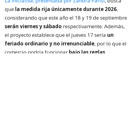
La iniciativa, presentada por Zandra Parisi
, busca
que
la medida rija únicamente durante 2026
,
considerando que este año el 18 y 19 de septiembre
serán viernes y sábado
respectivamente. Además,
el proyecto establece que el jueves 17 sería
un
feriado ordinario y no irrenunciable
, por lo que el
comercio podría funcionar
bajo las reglas
generales de un día festivo
.
Aunque el Ejecutivo puso paños fríos a la
propuesta, los gremios comenzaron a sacar cuentas.
En la Cámara Nacional de Comercio existe
preocupación principalmente por el momento en
que pueda adoptarse una decisión, debido a que
las pequeñas empresas necesitan organizar
turnos,
costos y funcionamiento con anticipación
.