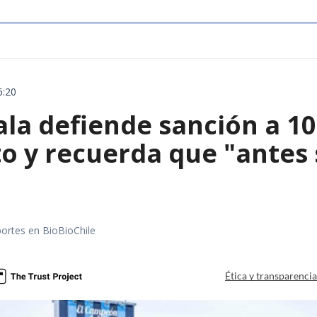
6:20
ala defiende sanción a 1
o y recuerda que "antes 
portes en BioBioChile
Ética y transparenci