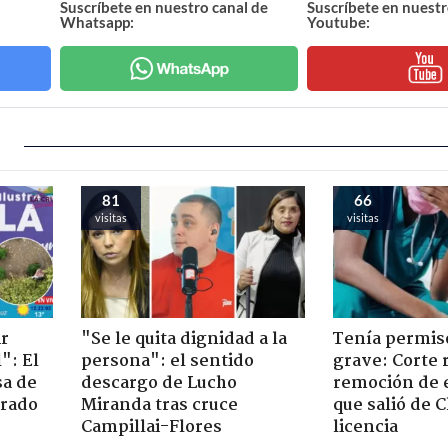
Suscríbete en nuestro canal de
Suscríbete en nuestr
Whatsapp:
Youtube:
81
66
visitas
visitas
ir
"Se le quita dignidad a la
Tenía permiso
": El
persona": el sentido
grave: Corte r
sa de
descargo de Lucho
remoción de 
trado
Miranda tras cruce
que salió de C
Campillai-Flores
licencia