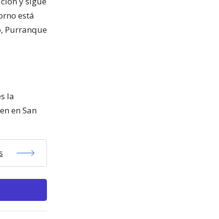
ción y sigue
sorno está
o, Purranque
s la
en en San
s