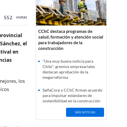
552
visitas
CChC destaca programas de
rovincial
salud, formación y atención social
para trabajadores de la
 Sánchez, el
construcción
tival en
ncias
"Una muy buena noticia para
Chile": gremios empresariales
destacan aprobación de la
megarreforma
mejores, los
icos
SalfaCorp y CChC firman acuerdo
para impulsar estándares de
sostenibilidad en la construcción
MÁS NOTICIAS