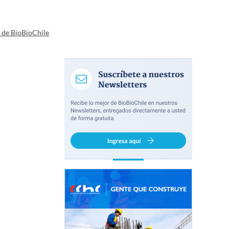
a de BioBioChile