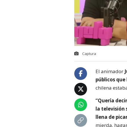
Captura
El animador
J
públicos que 
chilena estab
“Quería decir
la televisión
llena de pica
mierda, hagan