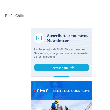
a de BioBioChile