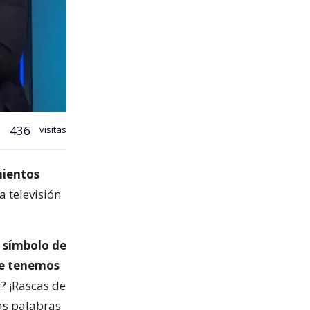
436
visitas
mientos
 televisión
l símbolo de
que tenemos
r? ¡Rascas de
las palabras