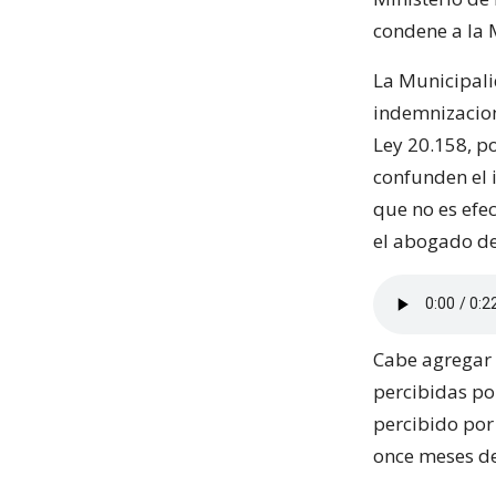
condene a la 
La Municipali
indemnizacion
Ley 20.158, p
confunden el i
que no es efec
el abogado de
Cabe agregar 
percibidas po
percibido por
once meses d