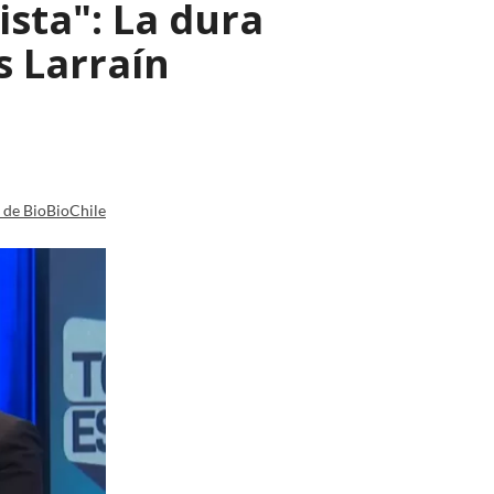
ista": La dura
s Larraín
a de BioBioChile