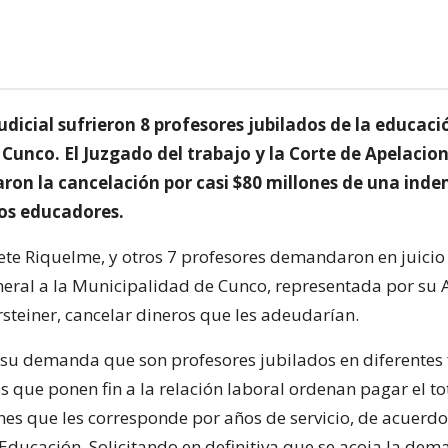
udicial sufrieron 8 profesores jubilados de la educaci
Cunco. El Juzgado del trabajo y la Corte de Apelacio
on la cancelación por casi $80 millones de una ind
los educadores.
te Riquelme, y otros 7 profesores demandaron en juicio
neral a la Municipalidad de Cunco, representada por su 
rsteiner, cancelar dineros que les adeudarían.
su demanda que son profesores jubilados en diferentes 
 que ponen fin a la relación laboral ordenan pagar el tot
es que les corresponde por años de servicio, de acuerdo
 Educación, Solicitando en definitiva que se acoja la dem