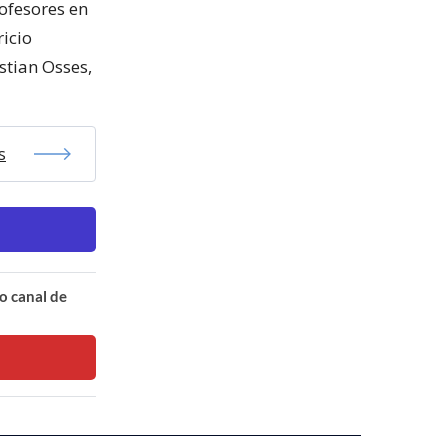
ofesores en
icio
stian Osses,
s
o canal de