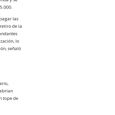
5.000.
pagar las
etiro de la
mandantes
zación, lo
ión, señaló
ario,
habrían
n tope de