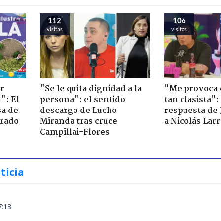
112
106
visitas
visitas
ir
"Se le quita dignidad a la
"Me provoca 
": El
persona": el sentido
tan clasista":
sa de
descargo de Lucho
respuesta de 
trado
Miranda tras cruce
a Nicolás Lar
Campillai-Flores
ticia
7:13