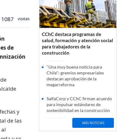
1087
visitas
CChC destaca programas de
ón
salud, formación y atención social
para trabajadores de la
nes de
construcción
emnización
"Una muy buena noticia para
Chile": gremios empresariales
 de
destacan aprobación de la
megarreforma
Alcalde
SalfaCorp y CChC firman acuerdo
para impulsar estándares de
sostenibilidad en la construcción
fechas y
al de las
MÁS NOTICIAS
 al
anda y se