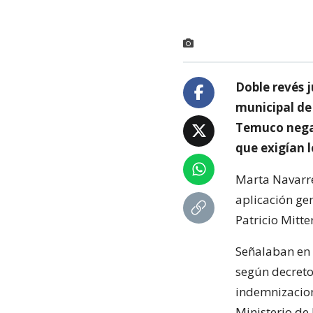
Doble revés j
municipal de 
Temuco negar
que exigían 
Marta Navarre
aplicación ge
Patricio Mitte
Señalaban en 
según decretos
indemnizacion
Ministerio de