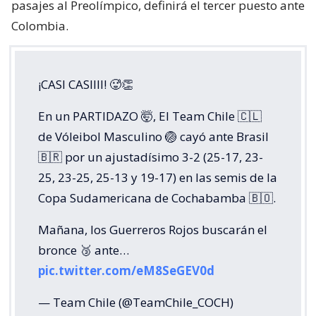
pasajes al Preolímpico, definirá el tercer puesto ante
Colombia.
¡CASI CASIIII! 🥵👏
En un PARTIDAZO 🤯, El Team Chile 🇨🇱
de Vóleibol Masculino 🏐 cayó ante Brasil
🇧🇷 por un ajustadísimo 3-2 (25-17, 23-
25, 23-25, 25-13 y 19-17) en las semis de la
Copa Sudamericana de Cochabamba 🇧🇴.
Mañana, los Guerreros Rojos buscarán el
bronce 🥉 ante…
pic.twitter.com/eM8SeGEV0d
— Team Chile (@TeamChile_COCH)