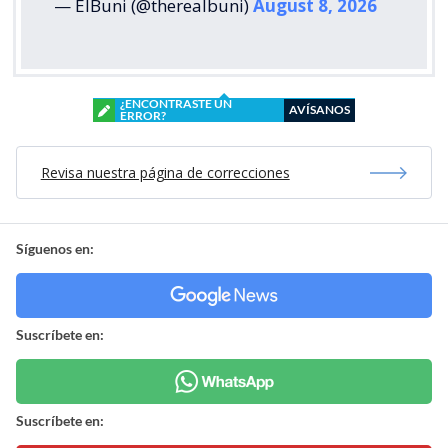
— ElBuni (@therealbuni)
August 8, 2026
¿ENCONTRASTE UN
AVÍSANOS
ERROR?
Revisa nuestra página de correcciones
Síguenos en:
Suscríbete en:
Suscríbete en: