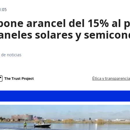
1:05
ne arancel del 15% al pol
paneles solares y semico
 de noticias
a
Ética y transparenci