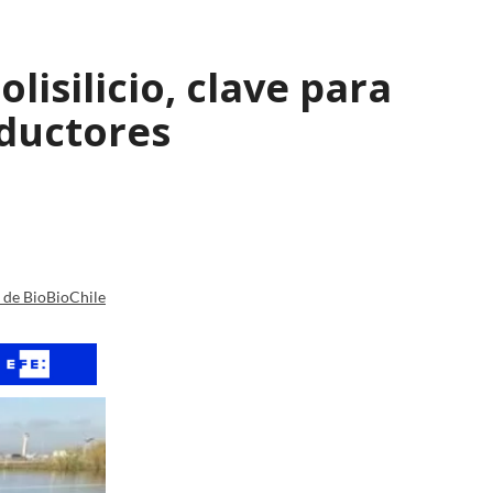
isilicio, clave para
nductores
a de BioBioChile