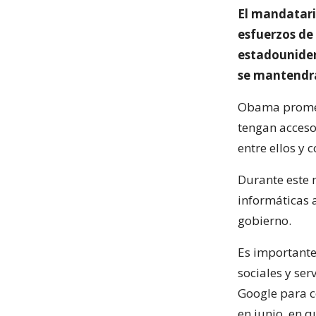
El mandatario
esfuerzos de 
estadouniden
se mantendr
Obama prometi
tengan acceso
entre ellos y 
Durante este 
informáticas 
gobierno.
Es importante 
sociales y se
Google para c
en junio, en 