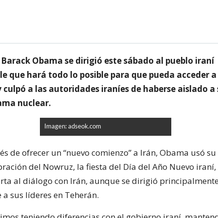
 Barack Obama se dirigió este sábado al pueblo iraní
e que hará todo lo posible para que pueda acceder a
y culpó a las autoridades iraníes de haberse aislado a
ama nuclear.
Imagen: adseok.com
s de ofrecer un “nuevo comienzo” a Irán, Obama usó su
ración del Nowruz, la fiesta del Día del Año Nuevo iraní,
rta al diálogo con Irán, aunque se dirigió principalment
 a sus líderes en Teherán.
mos teniendo diferencias con el gobierno iraní, mante