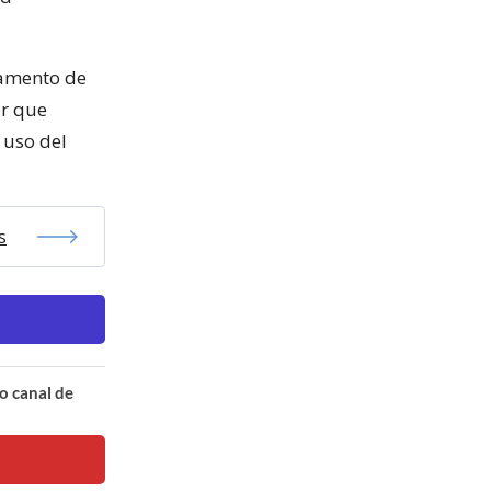
tamento de
er que
 uso del
s
o canal de