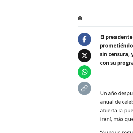
El presidente
prometiéndol
sin censura, 
con su progr
Un año despué
anual de celeb
abierta la pue
iraní, más que
“Aunque segui