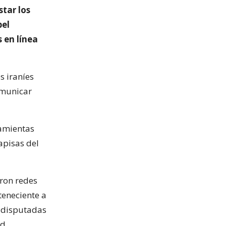
star los
pel
 en línea
s iraníes
omunicar
ramientas
apisas del
aron redes
teneciente a
s disputadas
ud