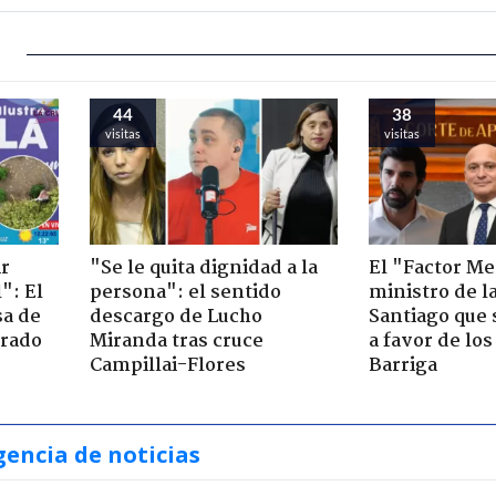
44
38
visitas
visitas
ir
"Se le quita dignidad a la
El "Factor Me
": El
persona": el sentido
ministro de l
sa de
descargo de Lucho
Santiago que
trado
Miranda tras cruce
a favor de lo
Campillai-Flores
Barriga
gencia de noticias