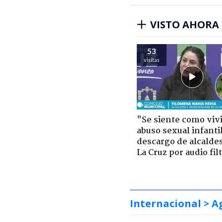
VISTO AHORA
53
visitas
"Se siente como viv
abuso sexual infantil
descargo de alcalde
La Cruz por audio fil
Internacional
> A