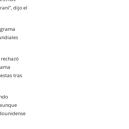
ní”, dijo el
rograma
undiales
n rechazó
grama
estas tras
endo
, aunque
tadounidense