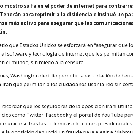
 mostró su fe en el poder de internet para contrarre
Teherán para reprimir a la disidencia e insinuó un pa
se más activo para asegurar que las comunicaciones
án.
ó que Estados Unidos se esforzará en “asegurar que lo
 al software y tecnología de internet que les permitan c
con el mundo, sin miedo a la censura”.
mes, Washington decidió permitir la exportación de her
a Irán que permitan a los ciudadanos usar la red sin cort
recordar que los seguidores de la oposición iraní utiliz
rvicios como Twitter, Facebook y el portal de YouTube per
omunicarse tras las polémicas elecciones presidenciale
que la oposición denunció un fraude para elegir a Mahm