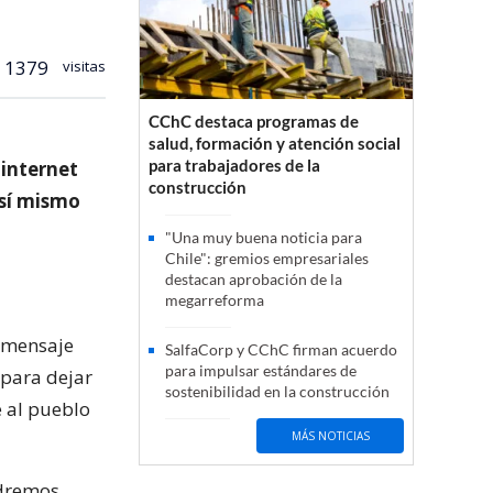
1379
visitas
CChC destaca programas de
salud, formación y atención social
para trabajadores de la
 internet
construcción
 sí mismo
"Una muy buena noticia para
Chile": gremios empresariales
destacan aprobación de la
megarreforma
 mensaje
SalfaCorp y CChC firman acuerdo
para impulsar estándares de
 para dejar
sostenibilidad en la construcción
e al pueblo
MÁS NOTICIAS
ndremos