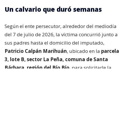
Un calvario que duró semanas
Según el ente persecutor, alrededor del mediodía
del 7 de julio de 2026, la víctima concurrió junto a
sus padres hasta el domicilio del imputado,
Patricio Calpán Marihuán
, ubicado en la
parcela
3, lote B, sector La Peña, comuna de Santa
Bárbara, región del Bío Bío
, para solicitarle la
devolución de una motosierra que le habían
prestado.
El imputado aceptó entregar la especie,
bajo la
condición de que la víctima se quedara a
conversar a solas con él.
Lo que fue aceptado por
la joven.