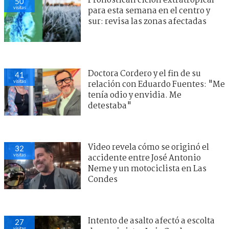
Pronostican ciclón extratropical
50
visitas
para esta semana en el centro y
sur: revisa las zonas afectadas
Doctora Cordero y el fin de su
41
visitas
relación con Eduardo Fuentes: "Me
tenía odio y envidia. Me
detestaba"
Video revela cómo se originó el
32
visitas
accidente entre José Antonio
Neme y un motociclista en Las
Condes
Intento de asalto afectó a escolta
27
visitas