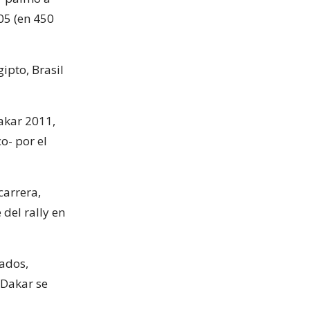
05 (en 450
ipto, Brasil
akar 2011,
o- por el
carrera,
del rally en
ados,
 Dakar se