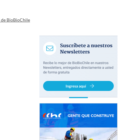
a de BioBioChile