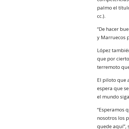
palmo el títu
cc.).
“De hacer bue
y Marruecos p
López también
que por ciert
terremoto que 
El piloto que 
espera que se
el mundo siga
“Esperamos qu
nosotros los 
quede aquí”, 