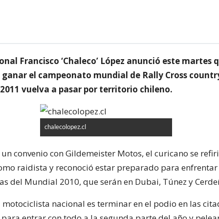
cional Francisco ‘Chaleco’ López anunció este martes 
 ganar el campeonato mundial de Rally Cross countr
2011 vuelva a pasar por territorio chileno.
chalecolopez.cl
 un convenio con Gildemeister Motos, el curicano se refir
omo raidista y reconoció estar preparado para enfrentar 
as del Mundial 2010, que serán en Dubai, Túnez y Cerde
l motociclista nacional es terminar en el podio en las cit
para entrar con todo a la segunda parte del año y pelea