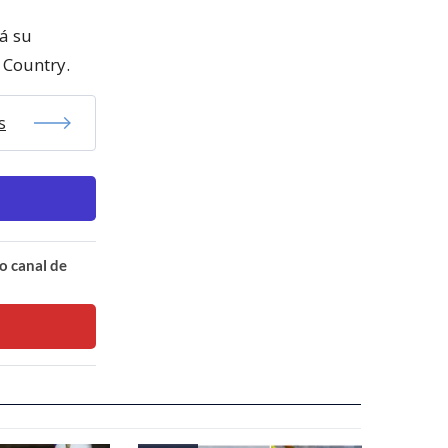
rá su
 Country.
s
o canal de