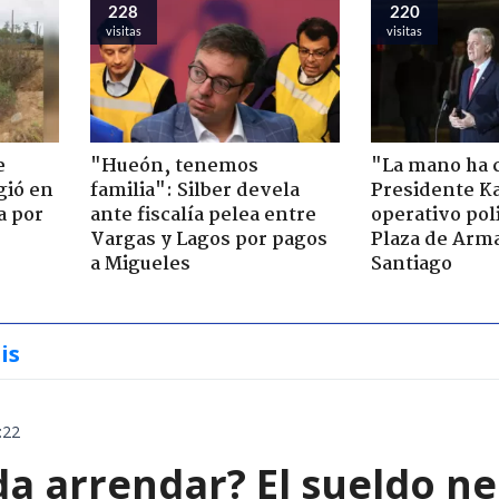
228
220
visitas
visitas
e
"Hueón, tenemos
"La mano ha 
gió en
familia": Silber devela
Presidente Ka
a por
ante fiscalía pelea entre
operativo poli
Vargas y Lagos por pagos
Plaza de Arm
a Migueles
Santiago
is
:22
da arrendar? El sueldo ne