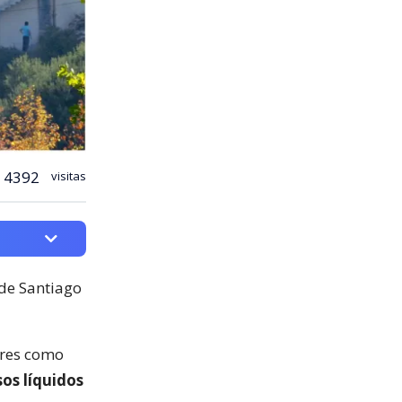
4392
visitas
de Santiago
ores como
sos líquidos