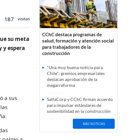
187
visitas
CChC destaca programas de
que su meta
salud, formación y atención social
para trabajadores de la
y y espera
construcción
"Una muy buena noticia para
Chile": gremios empresariales
destacan aprobación de la
megarreforma
ió a sus
SalfaCorp y CChC firman acuerdo
para impulsar estándares de
las
sostenibilidad en la construcción
ña.
MÁS NOTICIAS
adas
r palmo a