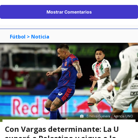
Mostrar Comentarios
Fútbol
> Noticia
Ernesto Guevara | Agencia UNO
Con Vargas determinante: La U