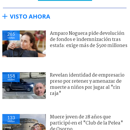
VISTO AHORA
Amparo Noguera pide devolución
265
visitas
de fondos e indemnización tras
estafa: exige más de $500 millones
Revelan identidad de empresario
158
visitas
preso por retener y amenazar de
muerte a niños por jugar al "rin
raja"
Muere joven de 28 años que
133
visitas
participó en el "Club de la Pelea"
de Osorno