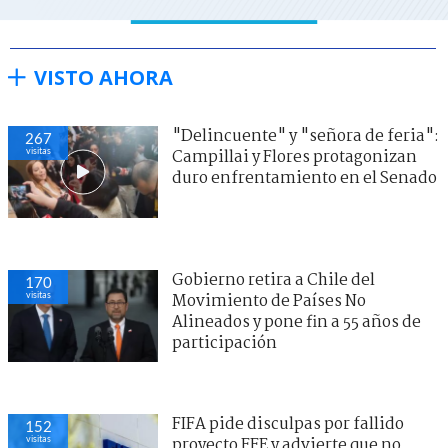
VISTO AHORA
"Delincuente" y "señora de feria":
267
visitas
Campillai y Flores protagonizan
duro enfrentamiento en el Senado
Gobierno retira a Chile del
170
visitas
Movimiento de Países No
Alineados y pone fin a 55 años de
participación
FIFA pide disculpas por fallido
152
visitas
proyecto FFE y advierte que no