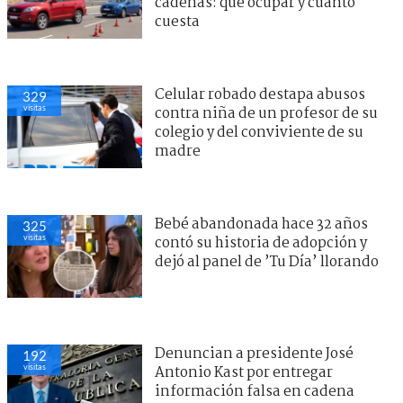
cadenas: qué ocupar y cuánto
cuesta
Celular robado destapa abusos
329
visitas
contra niña de un profesor de su
colegio y del conviviente de su
madre
Bebé abandonada hace 32 años
325
visitas
contó su historia de adopción y
dejó al panel de ’Tu Día’ llorando
Denuncian a presidente José
192
visitas
Antonio Kast por entregar
información falsa en cadena