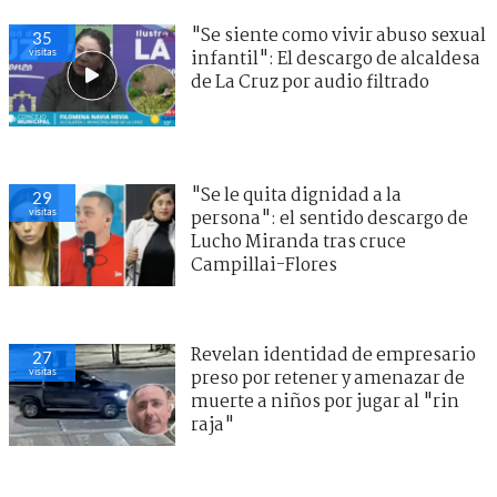
"Se siente como vivir abuso sexual
35
visitas
infantil": El descargo de alcaldesa
de La Cruz por audio filtrado
"Se le quita dignidad a la
29
visitas
persona": el sentido descargo de
Lucho Miranda tras cruce
Campillai-Flores
Revelan identidad de empresario
27
visitas
preso por retener y amenazar de
muerte a niños por jugar al "rin
raja"