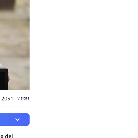
2051
visitas
o del