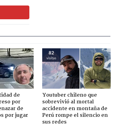
82
visitas
tidad de
Youtuber chileno que
reso por
sobrevivió al mortal
enazar de
accidente en montaña de
s por jugar
Perú rompe el silencio en
sus redes