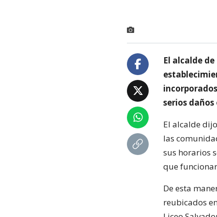
El alcalde d
establecimie
incorporados 
serios daños 
El alcalde dij
las comunidad
sus horarios s
que funcionar
De esta maner
reubicados en
Liceo Salvado