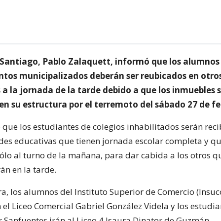
e Santiago, Pablo Zalaquett, informó que los alumnos
ntos municipalizados deberán ser reubicados en otros
a la jornada de la tarde debido a que los inmuebles 
en su estructura por el terremoto del sábado 27 de fe
o que los estudiantes de colegios inhabilitados serán rec
es educativas que tienen jornada escolar completa y q
ólo al turno de la mañana, para dar cabida a los otros q
án en la tarde.
a, los alumnos del Instituto Superior de Comercio (Insuc
 el Liceo Comercial Gabriel González Videla y los estudia
r Sanfuentes irán al Liceo 4 Isaura Dinator de Guzmán.