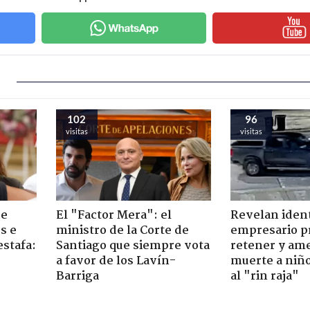
102
96
visitas
visitas
de
El "Factor Mera": el
Revelan iden
s e
ministro de la Corte de
empresario p
estafa:
Santiago que siempre vota
retener y am
a favor de los Lavín-
muerte a niño
Barriga
al "rin raja"