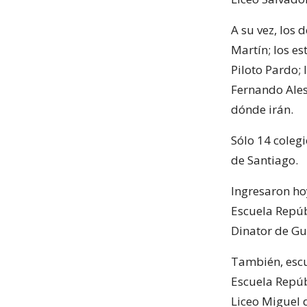
A su vez, los 
Martín; los es
Piloto Pardo; 
Fernando Ales
dónde irán.
Sólo 14 colegi
de Santiago.
Ingresaron ho
Escuela Repúbl
Dinator de Gu
También, escu
Escuela Repúb
Liceo Miguel 