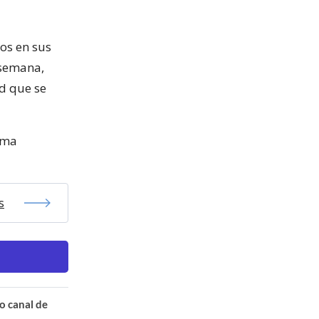
os en sus
 semana,
d que se
rma
s
o canal de