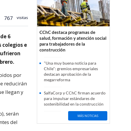
767
visitas
CChC destaca programas de
 de 6
salud, formación y atención social
para trabajadores de la
 colegios e
construcción
sufrieron
brero.
"Una muy buena noticia para
Chile": gremios empresariales
ibidos por
destacan aprobación de la
megarreforma
ue reducirán
ue llegan y
SalfaCorp y CChC firman acuerdo
para impulsar estándares de
sostenibilidad en la construcción
o), serán
MÁS NOTICIAS
ntes del