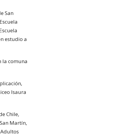
de San
 Escuela
 Escuela
en estudio a
en la comuna
plicación,
Liceo Isaura
e Chile,
 San Martín,
 Adultos