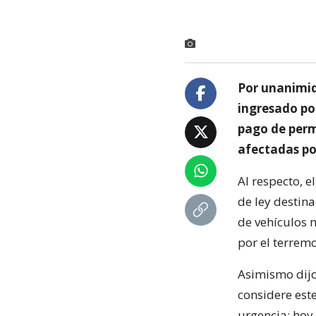
Por unanimid
ingresado po
pago de perm
afectadas po
Al respecto, 
de ley destin
de vehículos 
por el terremo
Asimismo dijo
considere est
urgencia; hoy