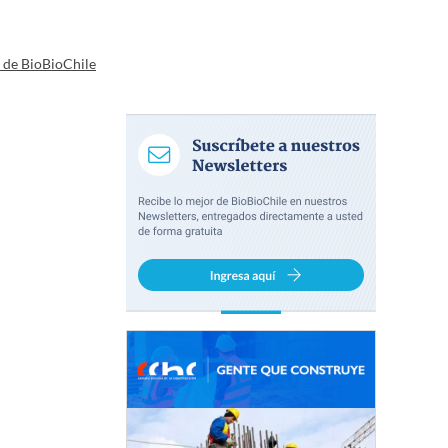
a de BioBioChile