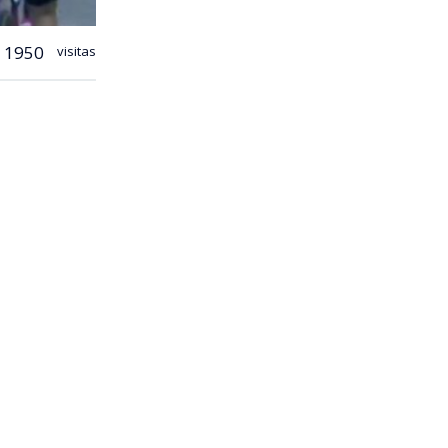
1950
visitas
ancia
n vehículo
ionados y
o: “
Espero
rancia…
pierda los