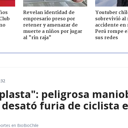
ños
Revelan identidad de
Youtuber chi
"Club
empresario preso por
sobrevivió al
rno
retener y amenazar de
accidente en
muerte a niños por jugar
Perú rompe el
al "rin raja"
sus redes
:32
aplasta": peligrosa manio
 desató furia de ciclista
portes en BioBioChile