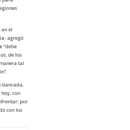
regiones
 en el
ía- agregó
ue “debe
os, de los
 manera tal
ón”.
u bancada,
 hoy, con
nfrentar; por
do con los