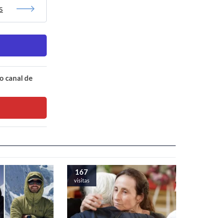
s
o canal de
167
visitas