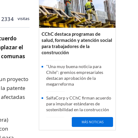
2334
visitas
CChC destaca programas de
cuerdo
salud, formación y atención social
para trabajadores de la
plazar el
construcción
as comunas
"Una muy buena noticia para
Chile": gremios empresariales
 un proyecto
destacan aprobación de la
megarreforma
 la patente
 afectadas
SalfaCorp y CChC firman acuerdo
para impulsar estándares de
sostenibilidad en la construcción
era)
MÁS NOTICIAS
 con
d para