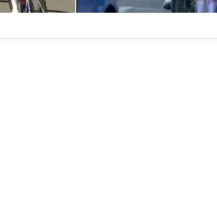
VER RESUMEN
volvió a quedar en el centro del debate en el
Tour de Fr
26
. Una nueva polémica se suscitó tras la actuación de
u
durante la sexta etapa.
que desató una
oleada de críticas
entre corredoras, afic
es, la cuenta
Le Cyclisme Français
en X escribió por el hech
ctor del coche Shimano sea expulsado del Tour de F
 a las corredoras 3 VECES, no me extraña que Kerbaol 
al
“.