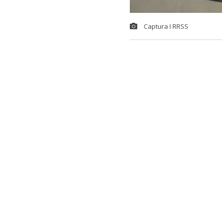
Captura I RRSS
La
seguridad
femenino 20
de asistencia
Un episodio 
analistas.
Incluso en red
que el condu
¡Casi aplasta
nervios al fin