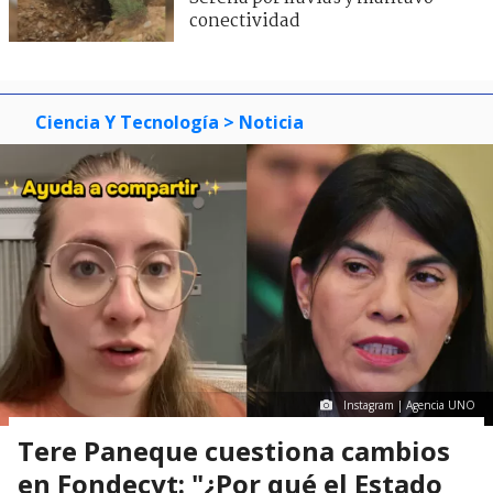
conectividad
Ciencia Y Tecnología
> Noticia
Instagram | Agencia UNO
Tere Paneque cuestiona cambios
en Fondecyt: "¿Por qué el Estado