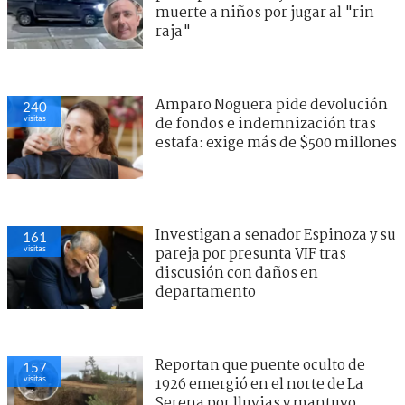
muerte a niños por jugar al "rin
raja"
Amparo Noguera pide devolución
240
visitas
de fondos e indemnización tras
estafa: exige más de $500 millones
Investigan a senador Espinoza y su
161
visitas
pareja por presunta VIF tras
discusión con daños en
departamento
Reportan que puente oculto de
157
visitas
1926 emergió en el norte de La
Serena por lluvias y mantuvo