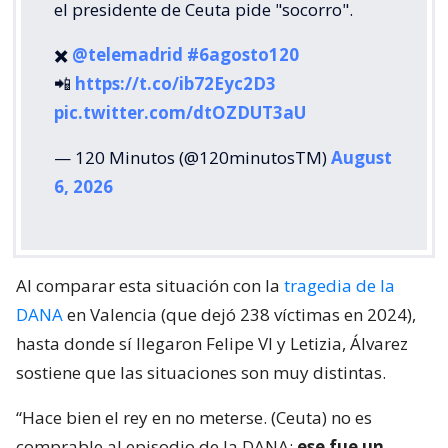
el presidente de Ceuta pide "socorro".
✖️
@telemadrid
#6agosto120
📲
https://t.co/ib72Eyc2D3
pic.twitter.com/dtOZDUT3aU
— 120 Minutos (@120minutosTM)
August
6, 2026
Al comparar esta situación con la
tragedia de la
DANA
en Valencia (que dejó 238 víctimas en 2024),
hasta donde sí llegaron Felipe VI y Letizia, Álvarez
sostiene que las situaciones son muy distintas.
“Hace bien el rey en no meterse. (Ceuta) no es
comprable al episodio de la DANA;
ese fue un