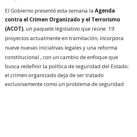
El Gobierno presentó esta semana la
Agenda
contra el Crimen Organizado y el Terrorismo
(ACOT)
, un paquete legislativo que reúne
19
proyectos actualmente en tramitación, incorpora
nueve nuevas iniciativas legales y una reforma
constitucional
, con un cambio de enfoque que
busca redefinir la política de seguridad del Estado:
el crimen organizado deja de ser tratado
exclusivamente como un problema de seguridad
pública y pasa a ser considerado una amenaza para
la seguridad nacional.
Uno de los pilares será la
creación de un nuevo
estado de excepción constitucional
, distinto a los
actualmente contemplados en la Carta