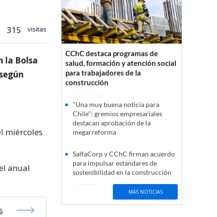
315
visitas
CChC destaca programas de
n la Bolsa
salud, formación y atención social
para trabajadores de la
 según
construcción
"Una muy buena noticia para
Chile": gremios empresariales
destacan aprobación de la
el miércoles
megarreforma
SalfaCorp y CChC firman acuerdo
para impulsar estándares de
el anual
sostenibilidad en la construcción
MÁS NOTICIAS
s