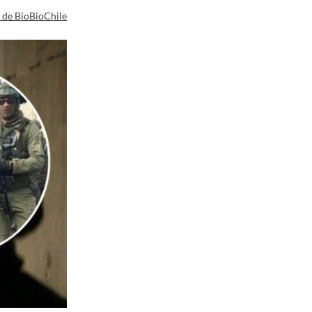
a de BioBioChile