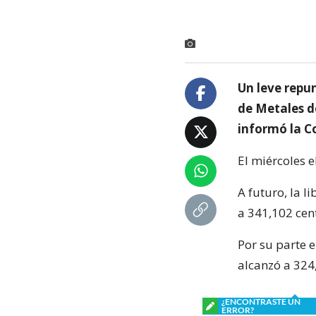
Un leve repun
de Metales d
informó la Co
El miércoles e
A futuro, la l
a 341,102 cen
Por su parte 
alcanzó a 324
¿ENCONTRASTE UN
ERROR?