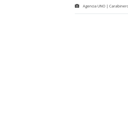
Agencia UNO | Carabiner
Este jueves f
de narcotraf
encuentra en 
durante un pr
Como bien es 
sujeto de 20 
funcionarios.
capturado grac
Debido a su a
automático, se