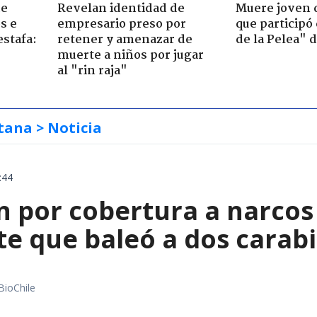
de
Revelan identidad de
Muere joven 
s e
empresario preso por
que participó
estafa:
retener y amenazar de
de la Pelea" 
muerte a niños por jugar
al "rin raja"
tana
> Noticia
:44
 por cobertura a narcos 
te que baleó a dos carab
BioChile