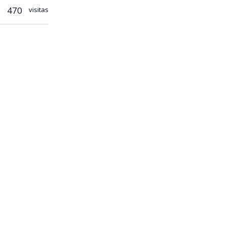
470
visitas
protección
almente, se
bineros
o donde el
 los
te fue
 disparo
rado y