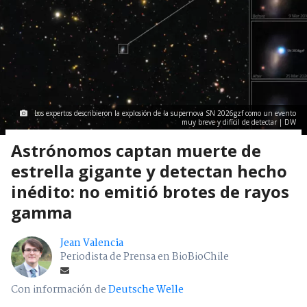
Los expertos describieron la explosión de la supernova SN 2026gzf como un evento
muy breve y difícil de detectar | DW
Astrónomos captan muerte de
estrella gigante y detectan hecho
inédito: no emitió brotes de rayos
gamma
Jean Valencia
Periodista de Prensa en BioBioChile
Con información de
Deutsche Welle